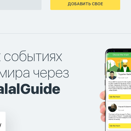
ДОБАВИТЬ СВОЕ
х событиях
мира через
lalGuide