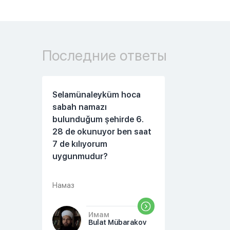
Последние ответы
Selamünaleyküm hoca
sabah namazı
bulunduğum şehirde 6.
28 de okunuyor ben saat
7 de kılıyorum
uygunmudur?
Намаз
Имам
Bulat Mübarakov