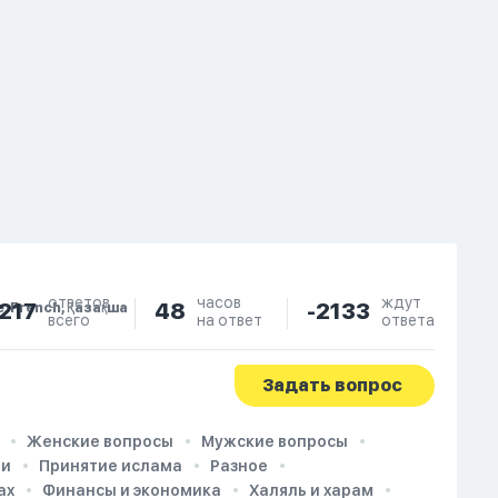
ответов
часов
ждут
217
48
-2133
e, French, Қазақша
всего
на ответ
ответа
Задать вопрос
Женские вопросы
Мужские вопросы
ии
Принятие ислама
Разное
ах
Финансы и экономика
Халяль и харам