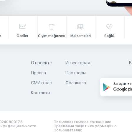
e
Oteller
Giyim mağazası
Malzemeleri
Sağlık
О проекте
Инвесторам
В
Пресса
Партнеры
й
СМИ о нас
Франшиза
Загрузить 
Контакты
0240900176
Пользовательское соглашение
онфиденциальности
Правилами защиты информации о
Пользователях