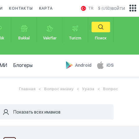
войти
И
КОНТАКТЫ
КАРТА
TR
$ (USD)
lık
Bakkal
Vakıflar
Turizm
Поиск
МИ
Блогеры
Android
iOS
Главная
Вопрос имаму
Ураза
Вопрос
Показать всех имамов