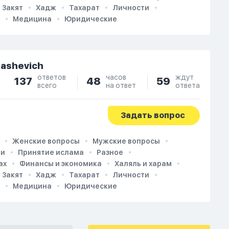
Закят
Хадж
Тахарат
Личности
Медицина
Юридические
dashevich
ответов
часов
ждут
137
48
59
всего
на ответ
ответа
Задать вопрос
Женские вопросы
Мужские вопросы
ии
Принятие ислама
Разное
ах
Финансы и экономика
Халяль и харам
Закят
Хадж
Тахарат
Личности
Медицина
Юридические