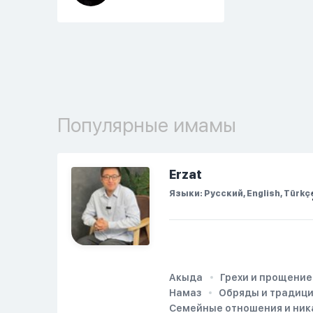
Популярные имамы
Erzat
Языки: Русский, English, Türkç
Акыда
Грехи и прощение
Намаз
Обряды и традиц
Семейные отношения и ник