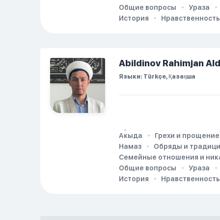
Общие вопросы
Ураза
История
Нравственность
Abildinov Rahimjan Al
Языки: Türkçe, Қазақша
Акыда
Грехи и прощение
Намаз
Обряды и традиц
Семейные отношения и ник
Общие вопросы
Ураза
История
Нравственность