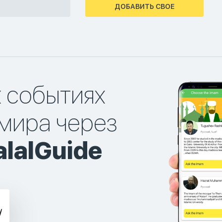
ДОБАВИТЬ СВОЕ
х событиях
мира через
lalGuide