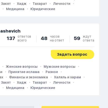
Закят
Хадж
Тахарат
Личности
Медицина
Юридические
dashevich
ответов
часов
ждут
137
48
59
всего
на ответ
ответа
Задать вопрос
Женские вопросы
Мужские вопросы
ии
Принятие ислама
Разное
ах
Финансы и экономика
Халяль и харам
Закят
Хадж
Тахарат
Личности
Медицина
Юридические