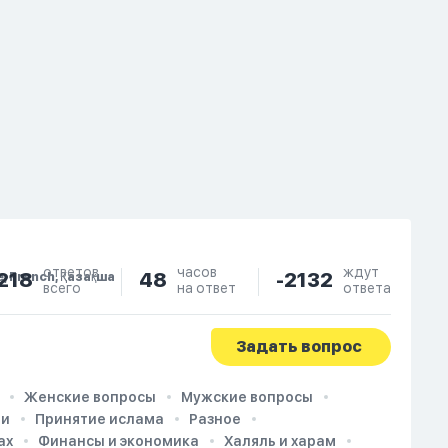
ответов
часов
ждут
218
48
-2132
e, French, Қазақша
всего
на ответ
ответа
Задать вопрос
Женские вопросы
Мужские вопросы
ии
Принятие ислама
Разное
ах
Финансы и экономика
Халяль и харам