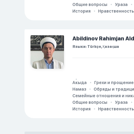
Общие вопросы
Ураза
История
Нравственность
Abildinov Rahimjan Al
Языки: Türkçe, Қазақша
Акыда
Грехи и прощение
Намаз
Обряды и традиц
Семейные отношения и ник
Общие вопросы
Ураза
История
Нравственность