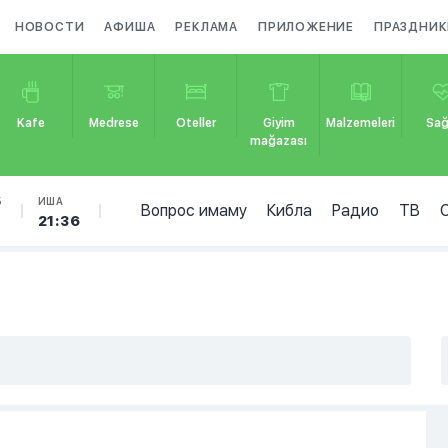
НОВОСТИ
АФИША
РЕКЛАМА
ПРИЛОЖЕНИЕ
ПРАЗДНИК
Kafe
Medrese
Oteller
Giyim
Malzemeleri
Sağ
mağazası
Б
ИША
Вопрос имаму
Кибла
Радио
ТВ
7
21:36