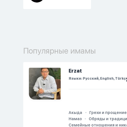
Популярные имамы
Erzat
Языки: Русский, English, Türkç
Акыда
Грехи и прощение
Намаз
Обряды и традиц
Семейные отношения и ник