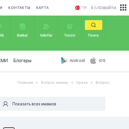
войти
И
КОНТАКТЫ
КАРТА
TR
$ (USD)
lık
Bakkal
Vakıflar
Turizm
Поиск
СМИ
Блогеры
Android
iOS
Главная
Вопрос имаму
Ураза
Вопрос
Показать всех имамов