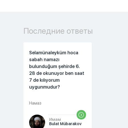
Последние ответы
Selamünaleyküm hoca
sabah namazı
bulunduğum şehirde 6.
28 de okunuyor ben saat
7 de kılıyorum
uygunmudur?
Намаз
Имам
Bulat Mübarakov