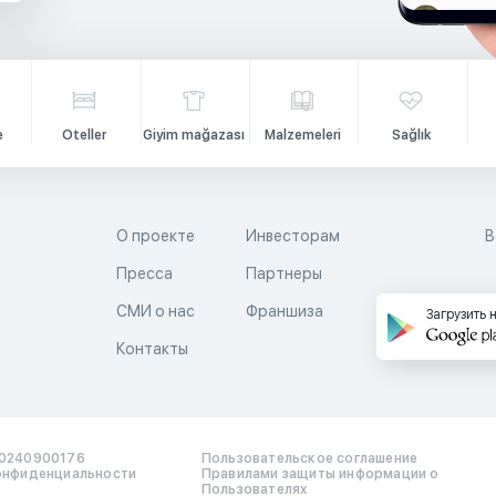
e
Oteller
Giyim mağazası
Malzemeleri
Sağlık
О проекте
Инвесторам
В
Пресса
Партнеры
й
СМИ о нас
Франшиза
Загрузить 
Контакты
0240900176
Пользовательское соглашение
онфиденциальности
Правилами защиты информации о
Пользователях