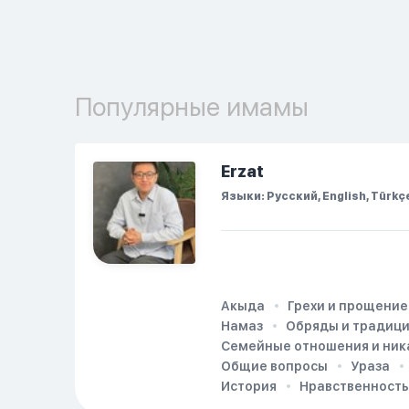
Популярные имамы
Erzat
Языки: Русский, English, Türkç
Акыда
Грехи и прощение
Намаз
Обряды и традиц
Семейные отношения и ник
Общие вопросы
Ураза
История
Нравственность