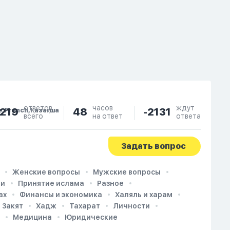
ответов
часов
ждут
219
48
-2131
e, French, Қазақша
всего
на ответ
ответа
Задать вопрос
Женские вопросы
Мужские вопросы
ии
Принятие ислама
Разное
ах
Финансы и экономика
Халяль и харам
Закят
Хадж
Тахарат
Личности
Медицина
Юридические