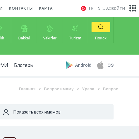
войти
И
КОНТАКТЫ
КАРТА
TR
$ (USD)
lık
Bakkal
Vakıflar
Turizm
Поиск
СМИ
Блогеры
Android
iOS
Главная
Вопрос имаму
Ураза
Вопрос
Показать всех имамов