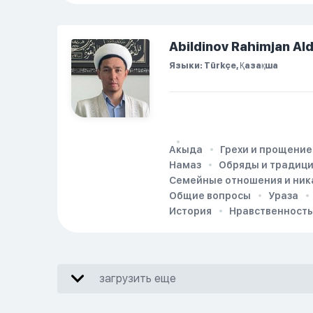
Abildinov Rahimjan Al
Языки: Türkçe, Қазақша
Акыда
Грехи и прощение
Намаз
Обряды и традиц
Семейные отношения и ник
Общие вопросы
Ураза
История
Нравственность
загрузить еще