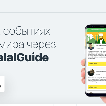
х событиях
мира через
lalGuide