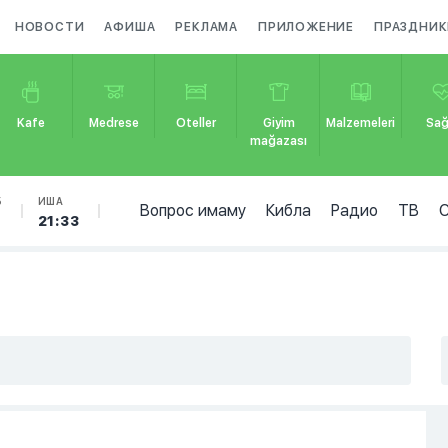
НОВОСТИ
АФИША
РЕКЛАМА
ПРИЛОЖЕНИЕ
ПРАЗДНИК
Kafe
Medrese
Oteller
Giyim
Malzemeleri
Sağ
mağazası
Б
ИША
Вопрос имаму
Кибла
Радио
ТВ
5
21:33