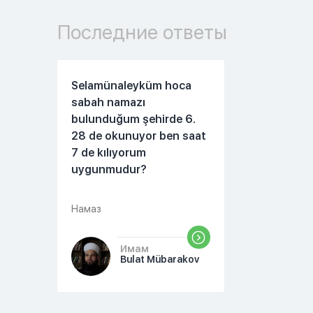
Последние ответы
Selamünaleyküm hoca
sabah namazı
bulunduğum şehirde 6.
28 de okunuyor ben saat
7 de kılıyorum
uygunmudur?
Намаз
Имам
Bulat Mübarakov