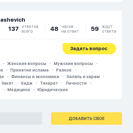
dashevich
ответов
часов
ждут
137
48
59
всего
на ответ
ответа
Задать вопрос
Женские вопросы
Мужские вопросы
ии
Принятие ислама
Разное
ах
Финансы и экономика
Халяль и харам
Закят
Хадж
Тахарат
Личности
Медицина
Юридические
ДОБАВИТЬ СВОЕ