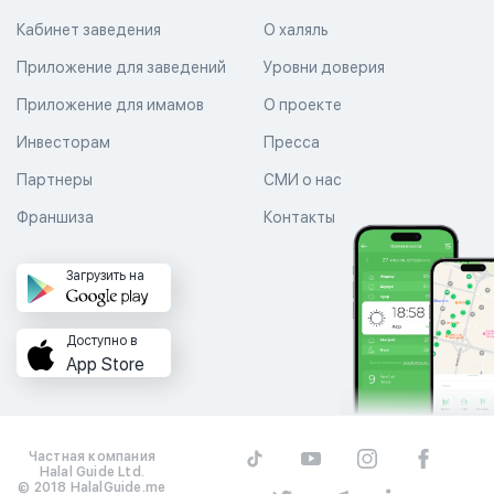
Кабинет заведения
О халяль
Приложение для заведений
Уровни доверия
Приложение для имамов
О проекте
Инвесторам
Пресса
Партнеры
СМИ о нас
Франшиза
Контакты
Загрузить на
Доступно в
App Store
Частная компания
Halal Guide Ltd.
© 2018 HalalGuide.me