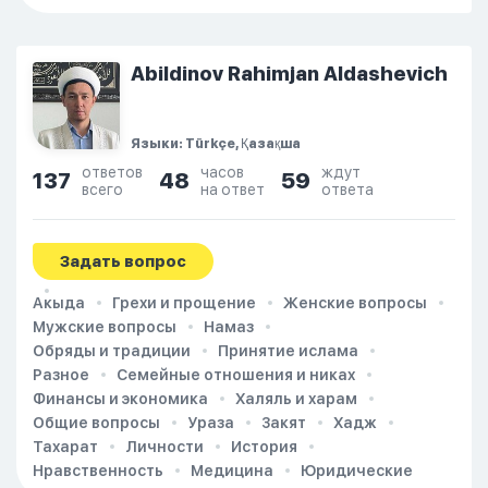
Abildinov Rahimjan Aldashevich
Языки: Türkçe, Қазақша
ответов
часов
ждут
137
48
59
всего
на ответ
ответа
Задать вопрос
Акыда
Грехи и прощение
Женские вопросы
Мужские вопросы
Намаз
Обряды и традиции
Принятие ислама
Разное
Семейные отношения и никах
Финансы и экономика
Халяль и харам
Общие вопросы
Ураза
Закят
Хадж
Тахарат
Личности
История
Нравственность
Медицина
Юридические