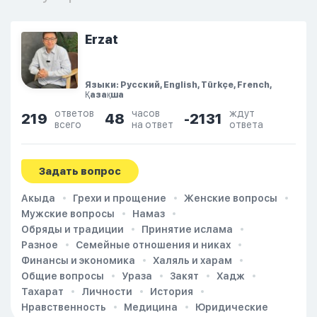
Erzat
Языки: Русский, English, Türkçe, French,
Қазақша
ответов
часов
ждут
219
48
-2131
всего
на ответ
ответа
Задать вопрос
Акыда
Грехи и прощение
Женские вопросы
Мужские вопросы
Намаз
Обряды и традиции
Принятие ислама
Разное
Семейные отношения и никах
Финансы и экономика
Халяль и харам
Общие вопросы
Ураза
Закят
Хадж
Тахарат
Личности
История
Нравственность
Медицина
Юридические