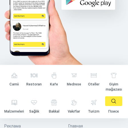
Camii
Restoran
Kafe
Medrese
Oteller
Giyim
mağazası
Malzemeleri
Sağlık
Bakkal
Vakıflar
Turizm
Поиск
Реклама
Главная