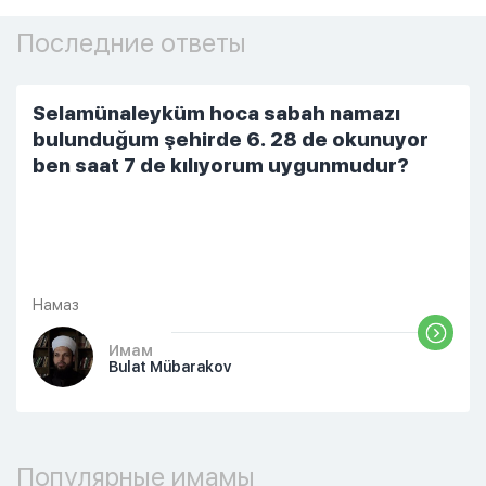
Последние ответы
Selamünaleyküm hoca sabah namazı
bulunduğum şehirde 6. 28 de okunuyor
ben saat 7 de kılıyorum uygunmudur?
Намаз
Имам
Bulat Mübarakov
Популярные имамы