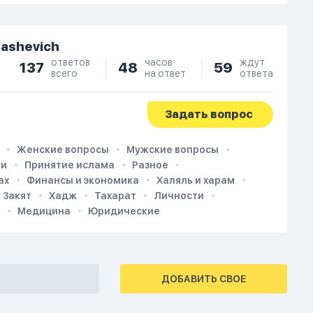
dashevich
ответов
часов
ждут
137
48
59
всего
на ответ
ответа
Задать вопрос
Женские вопросы
Мужские вопросы
ии
Принятие ислама
Разное
ах
Финансы и экономика
Халяль и харам
Закят
Хадж
Тахарат
Личности
Медицина
Юридические
ДОБАВИТЬ СВОЕ