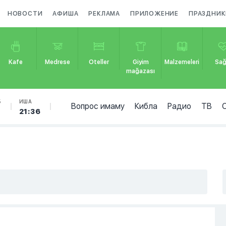
НОВОСТИ
АФИША
РЕКЛАМА
ПРИЛОЖЕНИЕ
ПРАЗДНИК
Kafe
Medrese
Oteller
Giyim
Malzemeleri
Sağ
mağazası
Б
ИША
Вопрос имаму
Кибла
Радио
ТВ
7
21:36