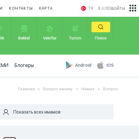
войти
И
КОНТАКТЫ
КАРТА
TR
$ (USD)
lık
Bakkal
Vakıflar
Turizm
Поиск
СМИ
Блогеры
Android
iOS
Главная
Вопрос имаму
Намаз
Вопрос
Показать всех имамов