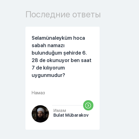
Последние ответы
Selamünaleyküm hoca
sabah namazı
bulunduğum şehirde 6.
28 de okunuyor ben saat
7 de kılıyorum
uygunmudur?
Намаз
Имам
Bulat Mübarakov