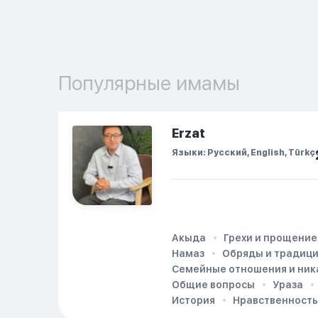
Популярные имамы
Erzat
Языки: Русский, English, Türkç
Акыда
Грехи и прощение
Намаз
Обряды и традиц
Семейные отношения и ник
Общие вопросы
Ураза
История
Нравственность