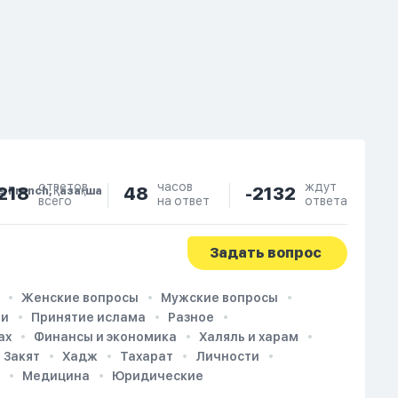
ответов
часов
ждут
218
48
-2132
e, French, Қазақша
всего
на ответ
ответа
Задать вопрос
Женские вопросы
Мужские вопросы
ии
Принятие ислама
Разное
ах
Финансы и экономика
Халяль и харам
Закят
Хадж
Тахарат
Личности
Медицина
Юридические