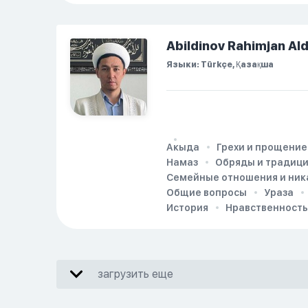
Abildinov Rahimjan Al
Языки: Türkçe, Қазақша
Акыда
Грехи и прощение
Намаз
Обряды и традиц
Семейные отношения и ник
Общие вопросы
Ураза
История
Нравственность
загрузить еще