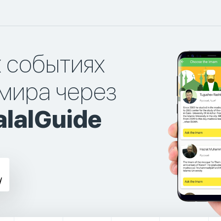
х событиях
мира через
lalGuide