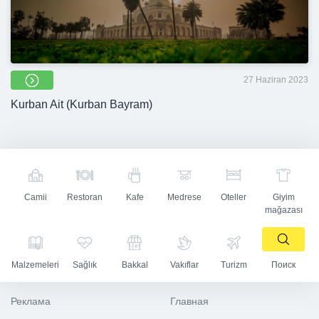
27 Haziran 2023
Kurban Ait (Kurban Bayram)
Camii
Restoran
Kafe
Medrese
Oteller
Giyim
mağazası
Malzemeleri
Sağlık
Bakkal
Vakıflar
Turizm
Поиск
Реклама
Главная