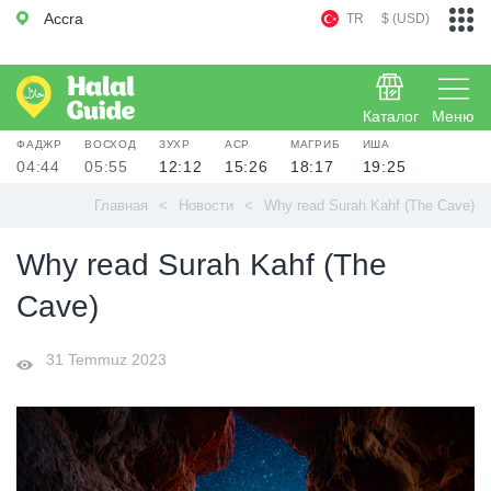
Accra
TR
$ (USD)
Каталог
Меню
ФАДЖР
ВОСХОД
ЗУХР
АСР
МАГРИБ
ИША
04:44
05:55
12:12
15:26
18:17
19:25
Главная
Новости
Why read Surah Kahf (The Cave)
Why read Surah Kahf (The
Cave)
31 Temmuz 2023