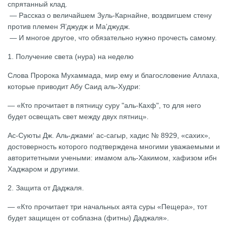
спрятанный клад.
— Рассказ о величайшем Зуль-Карнайне, воздвигшем стену
против племен Я’джудж и Ма’джудж.
— И многое другое, что обязательно нужно прочесть самому.
1. Получение света (нура) на неделю
Слова Пророка Мухаммада, мир ему и благословение Аллаха,
которые приводит Абу Саид аль-Худри:
— «Кто прочитает в пятницу суру "аль-Кахф", то для него
будет освещать свет между двух пятниц».
Ас-Суюты Дж. Аль-джами‘ ас-сагыр, хадис № 8929, «сахих»,
достоверность которого подтверждена многими уважаемыми и
авторитетными учеными: имамом аль-Хакимом, хафизом ибн
Хаджаром и другими.
2. Защита от Даджаля.
— «Кто прочитает три начальных аята суры «Пещера», тот
будет защищен от соблазна (фитны) Даджаля».