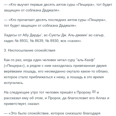
— «Кто выучит первые десять аятов суры «Пещера», тот будет
защищен от соблазна Даджаля».
— «Кто прочитает десять последних аятов суры «Пещера»,
тот будет защищен от соблазна Даджаля».
Хадисы от Абу Дарды’; ас-Суюты Дж. Аль-джами‘ ас-сагыр,
хадис № 8931, № 8639, № 8930, все «сахих».
3. Ниспосылание спокойствия
Как-то раз, когда один человек читал суру "аль-Кахф"
(«Пещера»), а рядом с ним находилась привязанная двумя
верёвками лошадь, его неожиданно окутало какое-то облако,
которое стало приближаться к нему, а лошадь в это время
испугалась.
На следующее утро тот человек пришёл к Пророку ﷺ и
рассказал ему об этом, и Пророк, да благословит его Аллах и
приветствует, сказал:
— «Это было спокойствие, которое снизошло благодаря