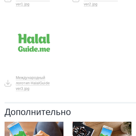
ver1.jpg
ver2.jpg
Международный
логотип HalalGuide
ver3.jpg
Дополнительно