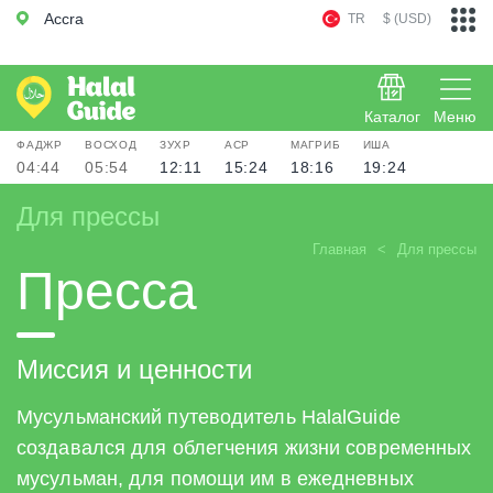
Accra
TR
$ (USD)
Каталог
Меню
ФАДЖР
ВОСХОД
ЗУХР
АСР
МАГРИБ
ИША
04:44
05:54
12:11
15:24
18:16
19:24
Для прессы
Главная
Для прессы
Пресса
Миссия и ценности
Мусульманский путеводитель HalalGuide
создавался для облегчения жизни современных
мусульман, для помощи им в ежедневных