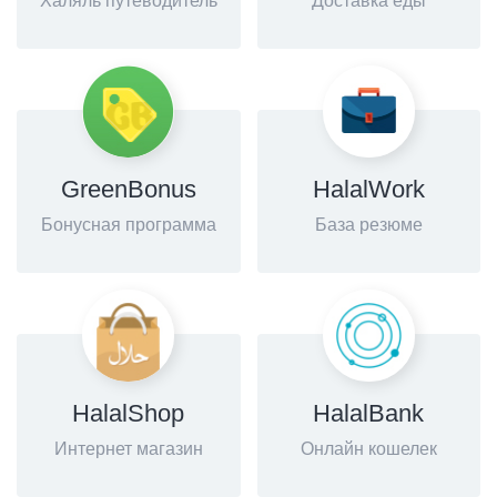
Халяль путеводитель
Доставка еды
GreenBonus
HalalWork
Бонусная программа
База резюме
HalalShop
HalalBank
Интернет магазин
Онлайн кошелек