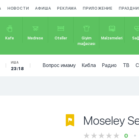
А
НОВОСТИ
АФИША
РЕКЛАМА
ПРИЛОЖЕНИЕ
ПРАЗДНИ
Kafe
Medrese
Oteller
Giyim
Malzemeleri
Sağ
mağazası
ИША
Вопрос имаму
Кибла
Радио
ТВ
23:18
Moseley S
0