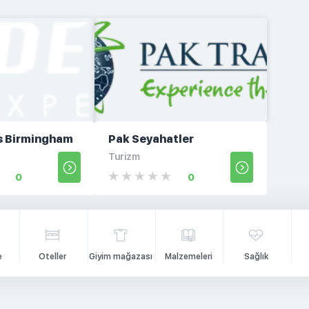
rs Birmingham
Pak Seyahatler
Turizm
0
0
e
Oteller
Giyim mağazası
Malzemeleri
Sağlık