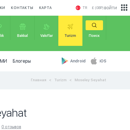
войти
КИ
КОНТАКТЫ
КАРТА
TR
£ (GBP)
lık
Bakkal
Vakıflar
Turizm
Поиск
СМИ
Блогеры
Android
iOS
Главная
Turizm
Moseley Seyahat
eyahat
0 отзывов