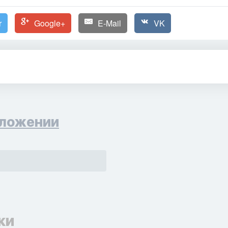
r
Google+
E-Mail
VK
ложении
ки