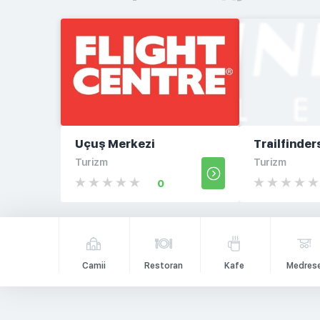
Uçuş Merkezi
Trailfinde
Turizm
Turizm
0
Camii
Restoran
Kafe
Medres