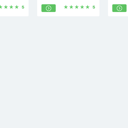
Kazan', Respublika Tatarstan,
5
5
Rossiya, 420049