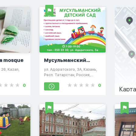
a mosque
Мусульманский
детский сад
 26, Kazan,
ул. Адоратского, 3А, Казань,
Респ. Татарстан, Россия,
421001
0
0
Карта