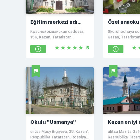
Eğitim merkezi adı
Özel anaoku
Ахмадхади Maqsudi
Краснококшайская caddesi,
Skorohodnaya sok
156, Kazan, Tataristan
Kazan, Tataristan
Cumhuriyeti, Rusya federasyonu
420056
5
Okulu "Usmanya"
Kazan en iy
medrese adı
ulitsa Musy Bigiyeva, 38, Kazan',
ulitsa Mazita Gafu
yıldönümü is
Respublika Tatarstan, Rossiya,
Respublika Tatars