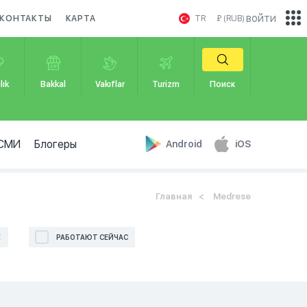
войти
КОНТАКТЫ
КАРТА
TR
₽ (RUB)
lık
Bakkal
Vakıflar
Turizm
Поиск
СМИ
Блогеры
Android
iOS
Главная
Medrese
Е
РАБОТАЮТ СЕЙЧАС