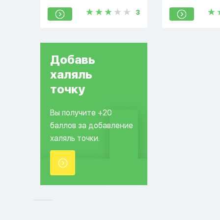
kabulünden
420047
420108
3
Добавь
халяль
точку
Вы получите +20
баллов за добавление
халяль точки.