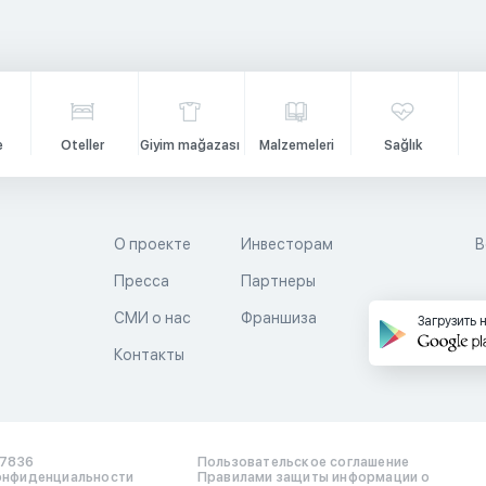
e
Oteller
Giyim mağazası
Malzemeleri
Sağlık
О проекте
Инвесторам
В
Пресса
Партнеры
й
СМИ о нас
Франшиза
Загрузить 
Контакты
17836
Пользовательское соглашение
онфиденциальности
Правилами защиты информации о