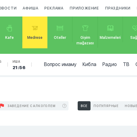
ОВОСТИ
АФИША
РЕКЛАМА
ПРИЛОЖЕНИЕ
ПРАЗДНИКИ
Kafe
Medrese
Oteller
Giyim
Malzemeleri
Sağ
mağazası
Б
ИША
Вопрос имаму
Кибла
Радио
ТВ
2
21:56
ЗАВЕДЕНИЕ С АЛКОГОЛЕМ
ВСЕ
ПОПУЛЯРНЫЕ
НОВЫ