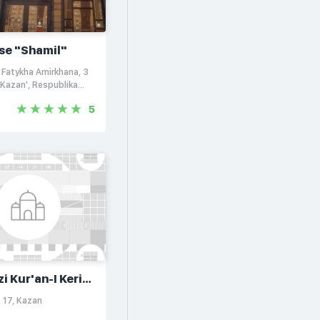
se "Shamil"
 Fatykha Amirkhana, 3
 Kazan', Respublika
n, Rossiya, 421001
5
i Kur'an-I Kerim
, 17, Kazan