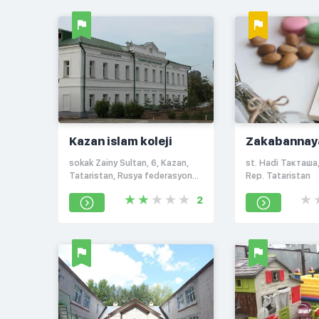
Kazan islam koleji
Zakabannay
sokak Zainy Sultan, 6, Kazan,
st. Hadi Такташа,
Tataristan, Rusya federasyonu,
Rep. Tataristan
420021
2