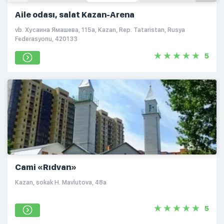
Aile odası, salat Kazan-Arena
vb. Хусаина Ямашева, 115а, Kazan, Rep. Tataristan, Rusya
Federasyonu, 420133
5
Cami «Rıdvan»
Kazan, sokak H. Mavlutova, 48а
5