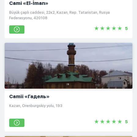
Cami «El-İman»
Büyük çaplı caddesi, 22к2, Kazan, Rep. Tataristan, Rusya
Federasyonu, 420108
5
Camii «Гадель»
Kazan, Orenburgskiy yolu, 193
5