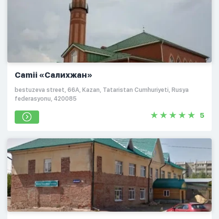
Camii «Салихжан»
bestuzeva street, 66A, Kazan, Tataristan Cumhuriyeti, Rusya
federasyonu, 420085
5