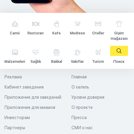
Camii
Restoran
Kafe
Medrese
Oteller
Giyim
mağazası
Malzemeleri
Sağlık
Bakkal
Vakıflar
Turizm
Поиск
Реклама
Главная
Кабинет заведения
О халяль
Приложение для заведений
Уровни доверия
Приложение для имамов
О проекте
Инвесторам
Пресса
Партнеры
СМИ о нас