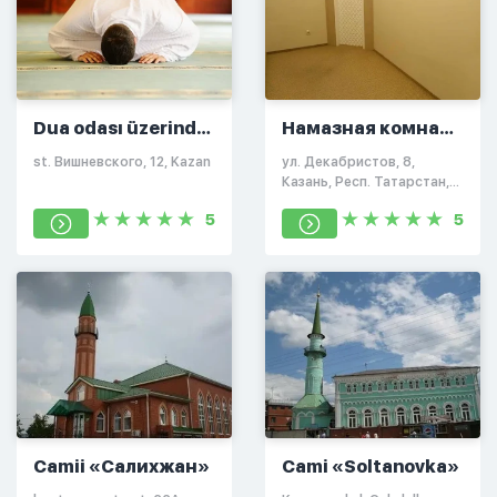
Dua odası üzerinde
Намазная комната
Вишневского
в кафе Азу
st. Вишневского, 12, Kazan
ул. Декабристов, 8,
Казань, Респ. Татарстан,
Россия, 420066
5
5
Camii «Салихжан»
Cami «Soltanovka»