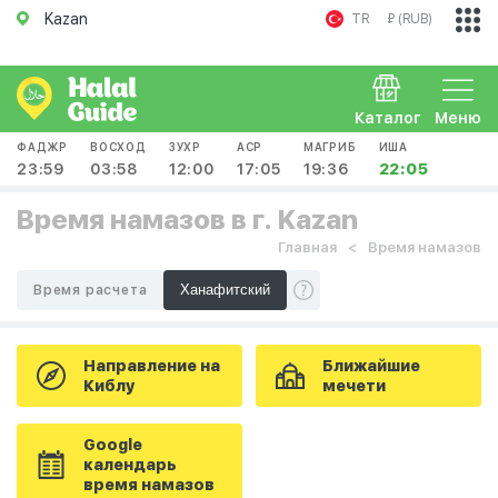
Kazan
TR
₽ (RUB)
Каталог
Меню
ФАДЖР
ВОСХОД
ЗУХР
АСР
МАГРИБ
ИША
23:59
03:58
12:00
17:05
19:36
22:05
Время намазов в г. Kazan
Главная
Время намазов
Время расчета
Направление на
Ближайшие
Киблу
мечети
Google
календарь
время намазов