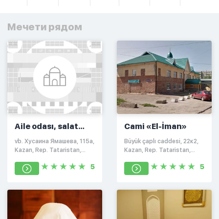
Мечети рядом
Aile odası, salat
Cami «El-İman»
Kazan-Arena
vb. Хусаина Ямашева, 115а,
Büyük çaplı caddesi, 22к2,
Kazan, Rep. Tataristan,
Kazan, Rep. Tataristan,
Rusya Federasyonu, 420133
Rusya Federasyonu, 420108
5
5