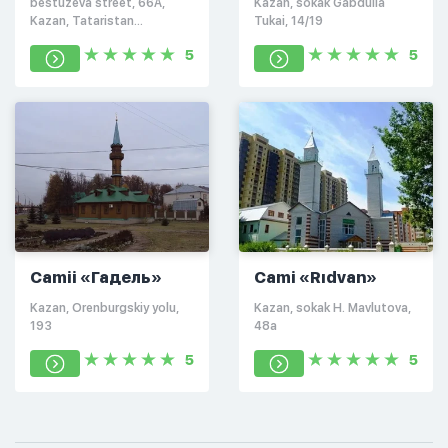
bestuzeva street, 66A,
Kazan, sokak Gabdulla
Kazan, Tataristan
Tukai, 14/19
Cumhuriyeti, Rusya
5
5
federasyonu, 420085
Camii «Гадель»
Cami «Rıdvan»
Kazan, Orenburgskiy yolu,
Kazan, sokak H. Mavlutova,
193
48а
5
5