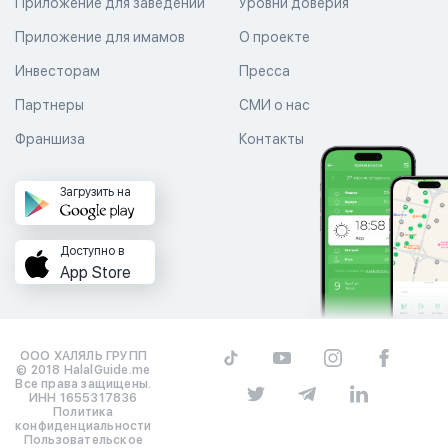
Приложение для заведений
Уровни доверия
Приложение для имамов
О проекте
Инвесторам
Пресса
Партнеры
СМИ о нас
Франшиза
Контакты
Загрузить на
Доступно в
App Store
ООО ХАЛЯЛЬ ГРУПП
© 2018 HalalGuide.me
Все права защищены.
ИНН 1655317836
Политика
конфиденциальности
Пользовательское