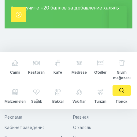
Вы получите +20
баллов за добавление
халяль
точки.
Camii
Restoran
Kafe
Medrese
Oteller
Giyim
mağazası
Malzemeleri
Sağlık
Bakkal
Vakıflar
Turizm
Поиск
Реклама
Главная
Кабинет заведения
О халяль