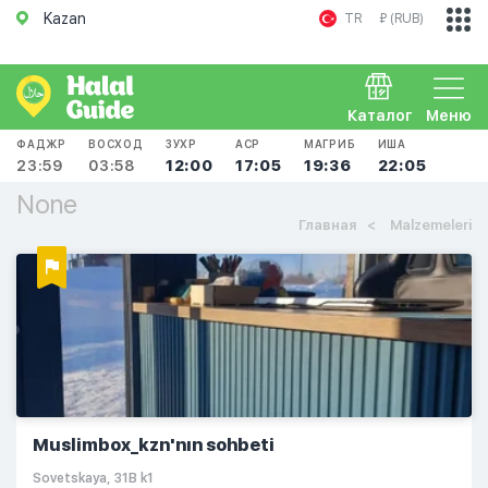
Kazan
TR
₽ (RUB)
Каталог
Меню
ФАДЖР
ВОСХОД
ЗУХР
АСР
МАГРИБ
ИША
23:59
03:58
12:00
17:05
19:36
22:05
None
Главная
Malzemeleri
Muslimbox_kzn'nın sohbeti
​Sovetskaya, 31B k1