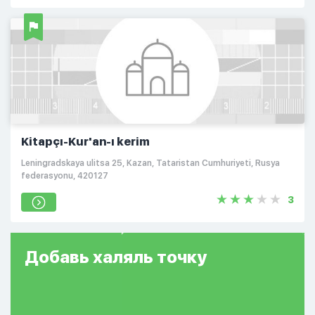
Kitapçı-Kur'an-ı kerim
Leningradskaya ulitsa 25, Kazan, Tataristan Cumhuriyeti, Rusya
federasyonu, 420127
3
Добавь
халяль
точку