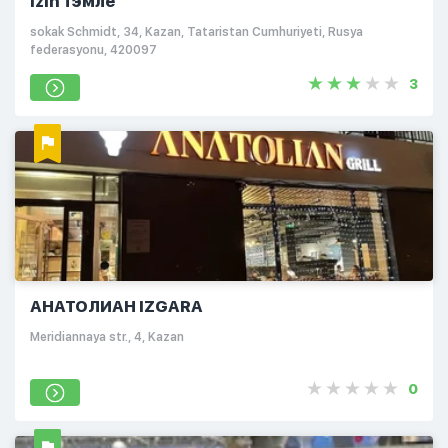
İzin Тэмле
sokak Schmidt, 34, Kazan, Tataristan Cumhuriyeti, Rusya
federasyonu, 420097
3
АНАТОЛИАН IZGARA
Meridiannaya str., 4, Kazan
0