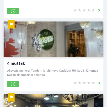
0
4 mutfak
​Alışveriş merkezi Tandem İbrahimova Caddesi, 56. kat 3; Kinomax
Kazan sinemasının solunda
0