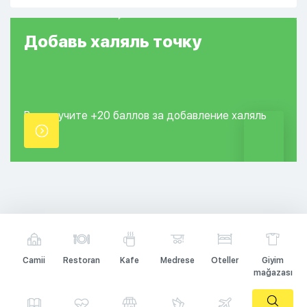
Добавь
халяль
точку
Вы получите +20
баллов за добавление
халяль
точки.
Camii
Restoran
Kafe
Medrese
Oteller
Giyim
mağazası