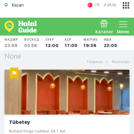
Kazan
TR
₽ (RUB)
Каталог
Меню
ФАДЖР
ВОСХОД
ЗУХР
АСР
МАГРИБ
ИША
23:59
03:58
12:00
17:05
19:36
22:05
None
Главная
Restoran
Tübetey
Richard Sorge Caddesi, 66 1. kat