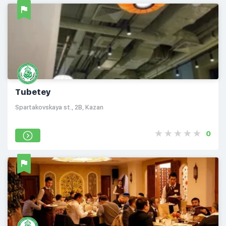
Tubetey
Spartakovskaya st., 2B, Kazan
0